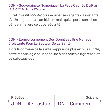
JDN – Souveraineté Numérique : La Face Cachée Du Plan
IA À 655 Millions D’euros
L’État investit 655 M€ pour équiper ses agents d’assistants
IA. Un projet certes ambitieux, mais qui apporte son lot de
défis en matière de cybersécurité.
JDN – L’empoisonnement Des Données : Une Menace
Croissante Pour Le Secteur De La Santé
Alors le domaine de la santé s’appuie de plus en plus sur l’IA,
cette technologie peut conduire à des actes d’ingérence et
de sabotage des
Précédent
Suivant
JDN – IA : L’astuce Pour Diviser Par Deux Votre Facture Chez OpenAI Et Anthropic
JDN – Comment Maximiser Sa Productivité Avec ChatGPT Canvas