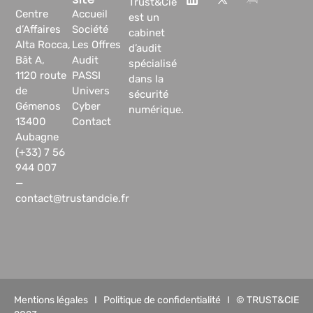
Trust&Cie
Centre
Accueil
est un
d’Affaires
Société
cabinet
Alta Rocca,
Les Offres
d’audit
Bât A,
Audit
spécialisé
1120 route
PASSI
dans la
de
Univers
sécurité
Gémenos
Cyber
numérique.
13400
Contact
Aubagne
(+33) 7 56
944 007
—
contact@trustandcie.fr
Mentions légales
I
Politique de confidentialité
I © TRUST&CIE