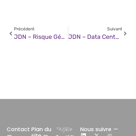
Précédent
Suivant
JDN – Risque Géopolitique : Des RSSI Alertés Mais Désarmés
JDN – Data Centers : Comme Dans La Santé, Prévenir Vaut Mieux Que Guérir
Contact
Plan du
Nous suivre —
—
site —