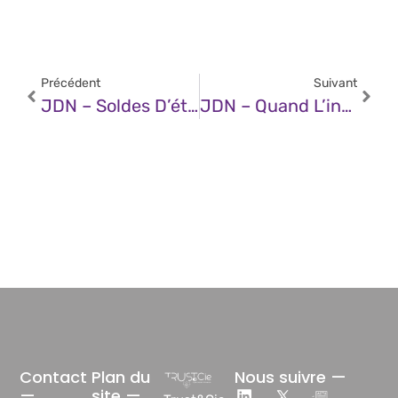
Précédent
Suivant
JDN – Soldes D’été : L’occasion Idéale Pour Renforcer Son Hygiène Numérique
JDN – Quand L’informatique Quantique Redéfinit Les Risques Cyber
Contact
Plan du
Nous suivre —
—
site —