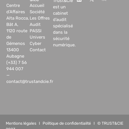
Trust&Cie
Centre
Accueil
est un
d’Affaires
Société
cabinet
Alta Rocca,
Les Offres
d’audit
Bât A,
Audit
spécialisé
1120 route
PASSI
dans la
de
Univers
sécurité
Gémenos
Cyber
numérique.
13400
Contact
Aubagne
(+33) 7 56
944 007
—
contact@trustandcie.fr
Mentions légales
I
Politique de confidentialité
I © TRUST&CIE