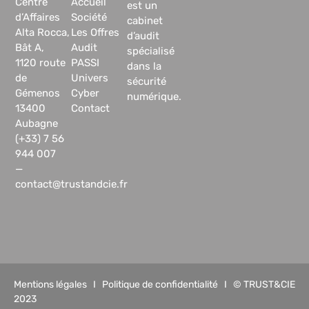
Centre
Accueil
est un
d’Affaires
Société
cabinet
Alta Rocca,
Les Offres
d’audit
Bât A,
Audit
spécialisé
1120 route
PASSI
dans la
de
Univers
sécurité
Gémenos
Cyber
numérique.
13400
Contact
Aubagne
(+33) 7 56
944 007
—
contact@trustandcie.fr
Mentions légales
I
Politique de confidentialité
I © TRUST&CIE
2023