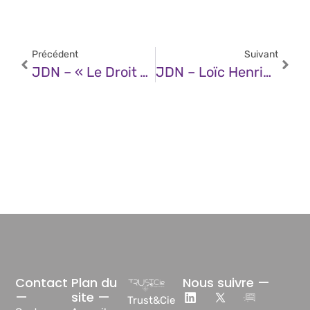
Précédent
Suivant
JDN – « Le Droit À Son Visage » : Quand Les Deepfakes Posent La Question Du Copyright Des Traits Humains
JDN – Loïc Henriet (Pasqal) : « L’objectif De Pasqal Est De Démontrer Un Avantage Quantique Pratique Avant Mi-2026 »
Contact
Plan du
Nous suivre —
—
site —
Trust&Cie