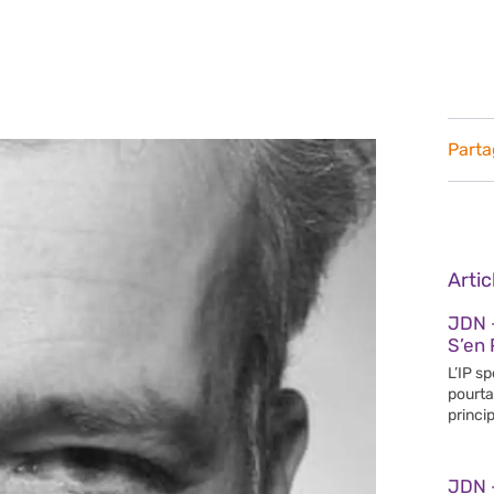
Parta
Arti
JDN 
S’en 
L’IP s
pourta
princip
JDN 