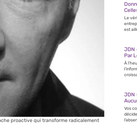
Donn
Celle
Le vér
entrep
est ail
JDN –
Par 
À l’heu
l’info
croiss
JDN 
Aucun
Vos co
décide
pproche proactive qui transforme radicalement
l’abse