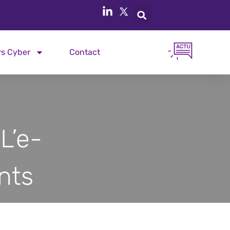
rs Cyber
Contact
 L’e-
nts