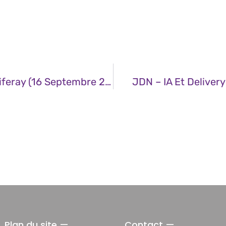
CERT – Multiples Vulnérabilités Dans Liferay (16 Septembre 2025)
JDN – IA Et Deliver
Plan du site —
Contact —