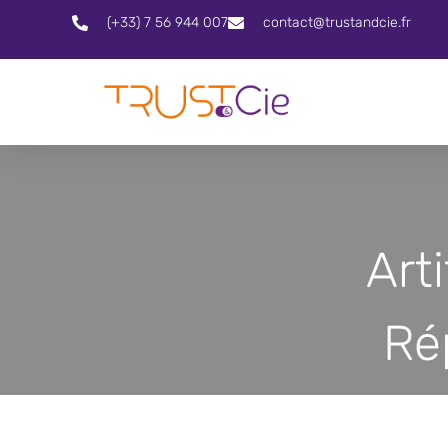
(+33) 7 56 944 007
contact@trustandcie.fr
Arti
Ré