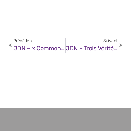
Précédent
Suivant
JDN – « Comment J’ai Vibe-Codé Une Application De Transport En Deux Heures »
JDN – Trois Vérités Sur L’IA En Entreprise