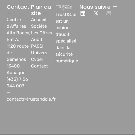
Contact
Plan du
Nous suivre —
—
site —
Trust&Cie
Centre
Accueil
est un
d’Affaires
Société
cabinet
Alta Rocca,
Les Offres
d’audit
Bât A,
Audit
spécialisé
1120 route
PASSI
dans la
de
Univers
sécurité
Gémenos
Cyber
numérique.
13400
Contact
Aubagne
(+33) 7 56
944 007
—
contact@trustandcie.fr