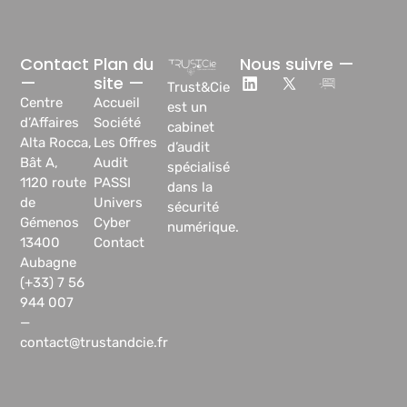
Contact
Plan du
Nous suivre —
—
site —
Trust&Cie
Centre
Accueil
est un
d’Affaires
Société
cabinet
Alta Rocca,
Les Offres
d’audit
Bât A,
Audit
spécialisé
1120 route
PASSI
dans la
de
Univers
sécurité
Gémenos
Cyber
numérique.
13400
Contact
Aubagne
(+33) 7 56
944 007
—
contact@trustandcie.fr