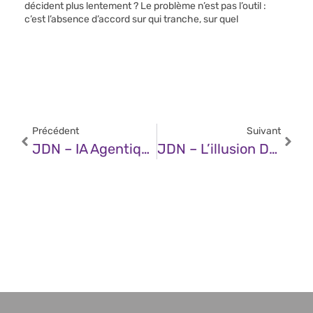
décident plus lentement ? Le problème n’est pas l’outil :
c’est l’absence d’accord sur qui tranche, sur quel
Précédent
Suivant
JDN – IA Agentique : Promesse Technologique Ou Véritable Pivot Stratégique Pour L’entreprise ?
JDN – L’illusion De L’entreprise Sans Humains : Pourquoi La Gouvernance Hybride Sera La Vraie Révolution