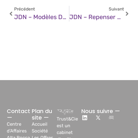
Précédent
Suivant
JDN – Modèles De Langage : Quelles Alternatives Aux Transformers
JDN – Repenser La Souveraineté Numérique En Europe, La Clé D’une Cybersécurité Améliorée
Contact
Plan du
Nous suivre —
—
site —
Trust&Cie
Centre
Accueil
est un
d’Affaires
Société
cabinet
Alta Rocca,
Les Offres