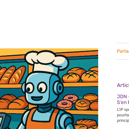
Parta
Arti
JDN 
S’en 
L’IP s
pourta
princip