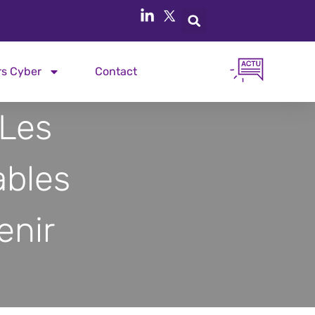
rs Cyber
Contact
Les
ables
enir