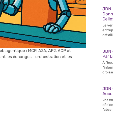
JDN 
Donn
Celle
Le vér
entrep
est ail
web agentique : MCP, A2A, AP2, ACP et
JDN –
Par 
nt les échanges, l’orchestration et les
À l’heu
l’info
croiss
JDN 
Aucun
Vos co
décide
l’abse