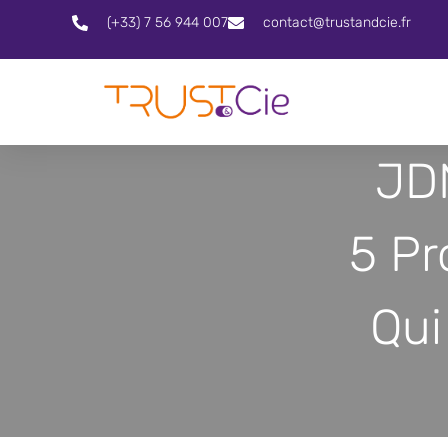
(+33) 7 56 944 007
contact@trustandcie.fr
JD
5 Pr
Qui