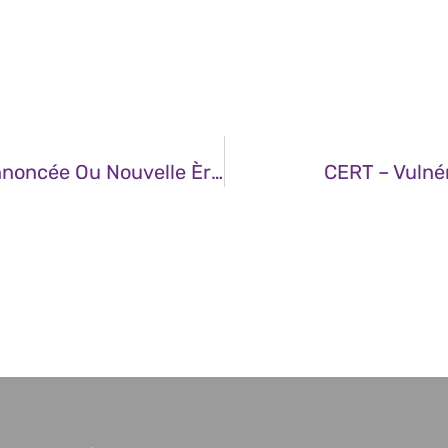
JDN – IA Et Guerre Des Talents : Fin Annoncée Ou Nouvelle Ère Des Compétences ?
CERT – Vulné