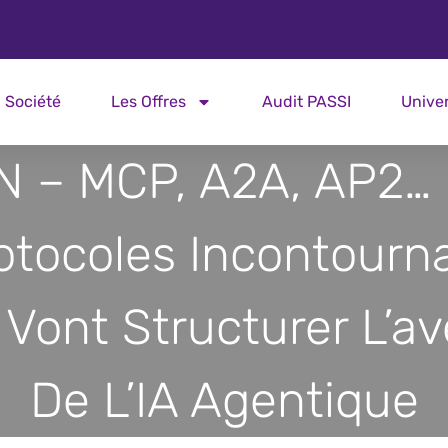
Société
Les Offres
Audit PASSI
Unive
N – MCP, A2A, AP2… 
otocoles Incontourn
 Vont Structurer L’av
De L’IA Agentique