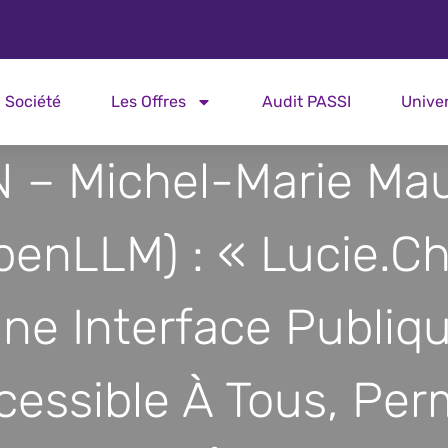
Société
Les Offres
Audit PASSI
Unive
 – Michel-Marie Ma
penLLM) : « Lucie.ch
ne Interface Publiq
cessible À Tous, Per