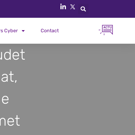
rs Cyber
Contact
udet
at,
ue
met