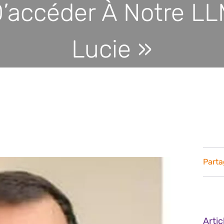
’accéder À Notre L
Lucie »
Parta
Arti