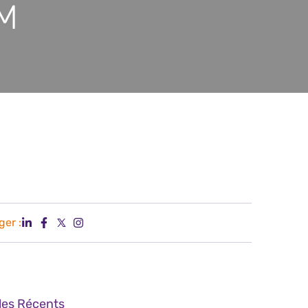
LM
ger :
cles Récents