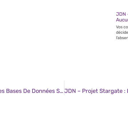
JDN 
Aucun
Vos co
décide
l’abse
JDN – Trois Raisons Pour Lesquelles Les Bases De Données Sécurisées Et Fiables Sont Essentielles Pour Les Prestataires De Soins De Santé