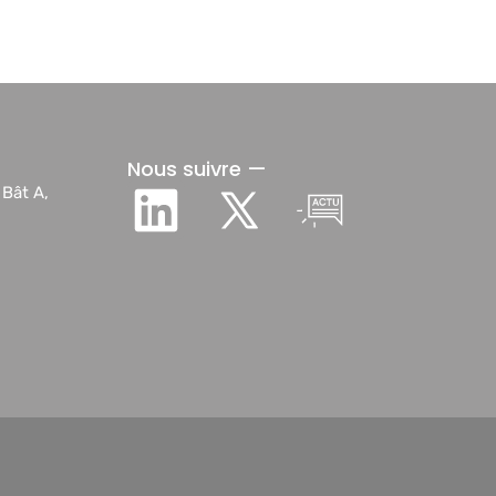
Nous suivre —
 Bât A,