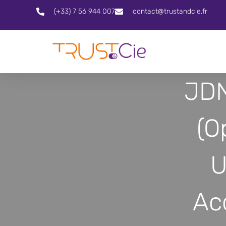
(+33) 7 56 944 007
contact@trustandcie.fr
JDN
(O
U
Ac