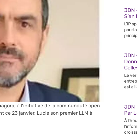
JDN 
S’en 
L’IP s
pourta
princip
JDN 
Donn
Celle
Le vér
entrep
est ail
agora, à l’initiative de la communauté open
JDN –
Par 
t ce 23 janvier, Lucie son premier LLM à
À l’heu
l’info
croiss