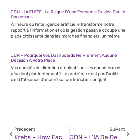
JDN – IA Et ETF : Le Risque D’une Économie Guidée Par Le
Consensus
À l’heure où l’intelligence artificielle transforme notre
rapport à l’information et où la gestion passive occupe une
place croissante dans les marchés financiers, un même
JDN – Pourquoi Vos Dashboards Ne Prennent Aucune
Décision À Votre Place
Vos comités de direction croulent sous les données mais
décident plus lentement ? Le problème n’est pas l’outil :
c’est l’absence d’accord sur qui tranche, sur quel
Précédent
Suivant
Krebs – How Each Pillar Of The 1st Amendment Is Under Attack
JDN – L’IA De Demain : Hybride, Open Source Et Autonome