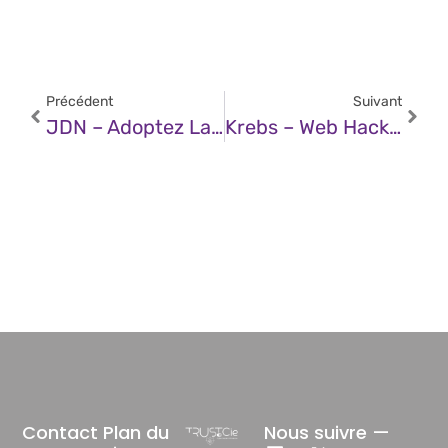
Précédent
Suivant
JDN – Adoptez La Signature Électronique Française Et Sécurisée Oodrive Sign
Krebs – Web Hacking Service ‘Araneida’ Tied To Turkish IT Firm
Contact
Plan du
Nous suivre —