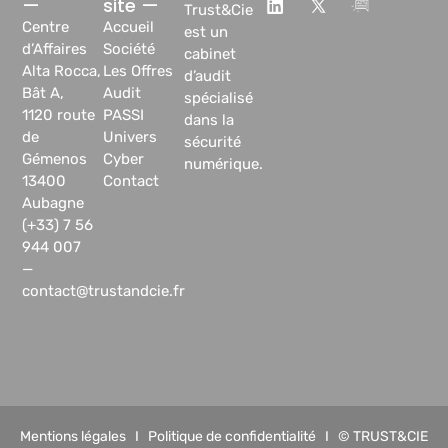
—
site —
Trust&Cie
Centre
Accueil
est un
d’Affaires
Société
cabinet
Alta Rocca,
Les Offres
d’audit
Bât A,
Audit
spécialisé
1120 route
PASSI
dans la
de
Univers
sécurité
Gémenos
Cyber
numérique.
13400
Contact
Aubagne
(+33) 7 56
944 007
—
contact@trustandcie.fr
Mentions légales
I
Politique de confidentialité
I © TRUST&CIE