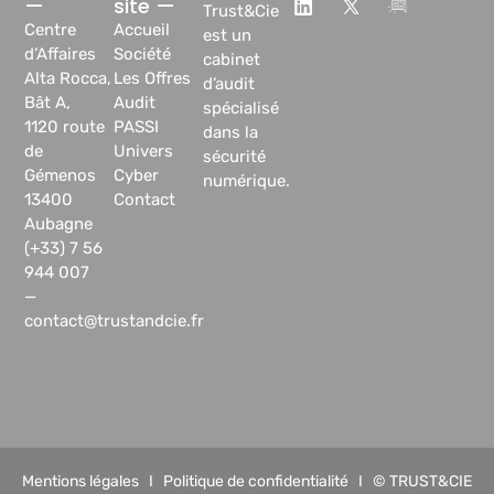
—
site —
Trust&Cie
Centre
Accueil
est un
d’Affaires
Société
cabinet
Alta Rocca,
Les Offres
d’audit
Bât A,
Audit
spécialisé
1120 route
PASSI
dans la
de
Univers
sécurité
Gémenos
Cyber
numérique.
13400
Contact
Aubagne
(+33) 7 56
944 007
—
contact@trustandcie.fr
Mentions légales
I
Politique de confidentialité
I © TRUST&CIE