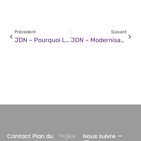
Précédent
Suivant
JDN – Pourquoi Les Entreprises Doivent Maintenant Parier Sur L’IA Privée
JDN – Modernisation : Adopter Une Approche AI-First Pour Innover
Contact
Plan du
Nous suivre —