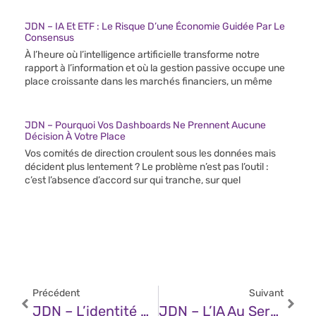
JDN – IA Et ETF : Le Risque D’une Économie Guidée Par Le
Consensus
À l’heure où l’intelligence artificielle transforme notre
rapport à l’information et où la gestion passive occupe une
place croissante dans les marchés financiers, un même
JDN – Pourquoi Vos Dashboards Ne Prennent Aucune
Décision À Votre Place
Vos comités de direction croulent sous les données mais
décident plus lentement ? Le problème n’est pas l’outil :
c’est l’absence d’accord sur qui tranche, sur quel
Précédent
Suivant
JDN – L’identité Numérique À L’ère De L’IA Agentique : Qui A Le Contrôle ?
JDN – L’IA Au Service Du Leadership Agile Et Des Équipes