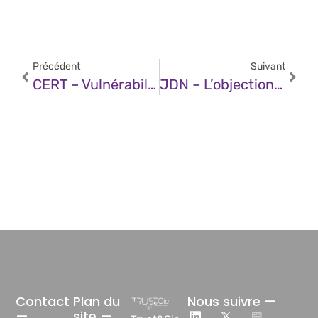
Précédent
Suivant
CERT – Vulnérabilité Dans Google Chrome (07 Janvier 2026)
JDN – L’objection Morale Abandonne Le Terrain : Plaidoyer Pour L’expérimentation De L’IA
Contact
Plan du
Nous suivre —
—
site —