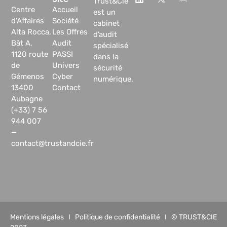
Trust&Cie
Centre
Accueil
est un
d’Affaires
Société
cabinet
Alta Rocca,
Les Offres
d’audit
Bât A,
Audit
spécialisé
1120 route
PASSI
dans la
de
Univers
sécurité
Gémenos
Cyber
numérique.
13400
Contact
Aubagne
(+33) 7 56
944 007
—
contact@trustandcie.fr
Mentions légales
I
Politique de confidentialité
I © TRUST&CIE