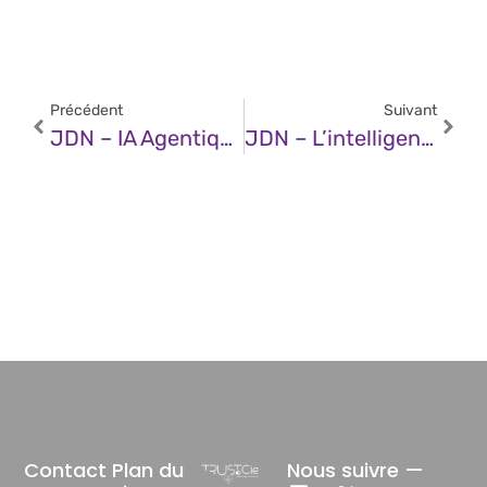
Précédent
Suivant
JDN – IA Agentique : 4 Étapes Clés Pour Guider Les DSI Vers La Maturité
JDN – L’intelligence Artificielle, Éternelle Antagoniste Dans Les Films : Menace Crédible Ou Pur Fantasme Hollywoodien ? Un Expert En Cybersécurité Chez Splunk Apporte Son Éclairage
Contact
Plan du
Nous suivre —