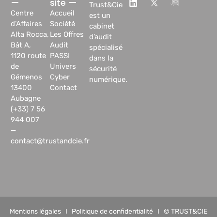
—
site —
Trust&Cie
Centre
Accueil
est un
d’Affaires
Société
cabinet
Alta Rocca,
Les Offres
d’audit
Bât A,
Audit
spécialisé
1120 route
PASSI
dans la
de
Univers
sécurité
Gémenos
Cyber
numérique.
13400
Contact
Aubagne
(+33) 7 56
944 007
—
contact@trustandcie.fr
Mentions légales
I
Politique de confidentialité
I © TRUST&CIE