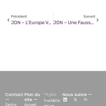
Précédent
Suivant
JDN – L’Europe Veut Une IA Éthique : Très Bien. Mais Comment La Rendre Possible ?
JDN – Une Fausse Tasse À Café, Une Pause Cigarette, Une Fontaine Connectée… Les Techniques Physiques Des Cybercriminels
Contact
Plan du
Nous suivre —
—
site —
Trust&Cie
Centre
Accueil
est un