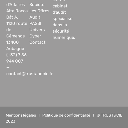
d’Affaires
Société
cabinet
Alta Rocca,
Les Offres
d’audit
Bât A,
Audit
spécialisé
1120 route
PASSI
dans la
de
Univers
sécurité
Gémenos
Cyber
numérique.
13400
Contact
Aubagne
(+33) 7 56
944 007
—
contact@trustandcie.fr
Mentions légales
I
Politique de confidentialité
I © TRUST&CIE
2023