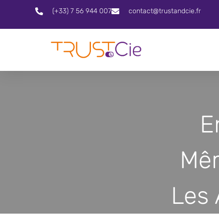
(+33) 7 56 944 007
contact@trustandcie.fr
E
Mêm
Les 