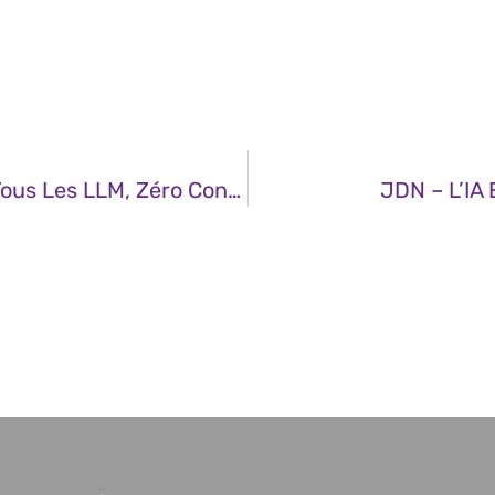
JDN – Cline : Un Seul Agent De Code, Tous Les LLM, Zéro Contrainte
JDN – L’IA 