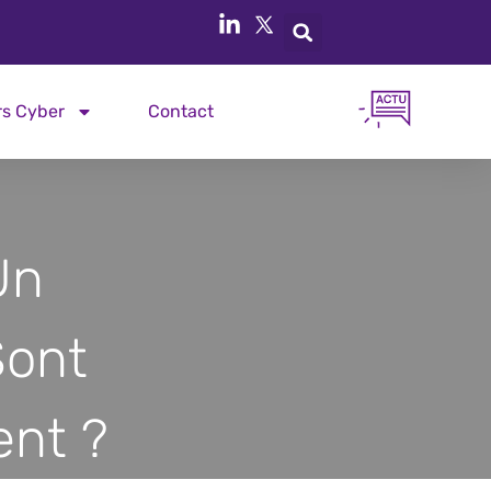
rs Cyber
Contact
Un
Sont
ent ?