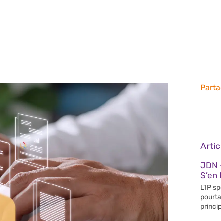
Parta
Arti
JDN 
S’en 
L’IP s
pourta
princip