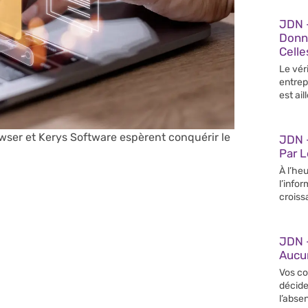
JDN 
Donn
Celle
Le vér
entrep
est ail
wser et Kerys Software espèrent conquérir le
JDN –
Par 
À l’heu
l’info
croiss
JDN 
Aucun
Vos co
décide
l’abse