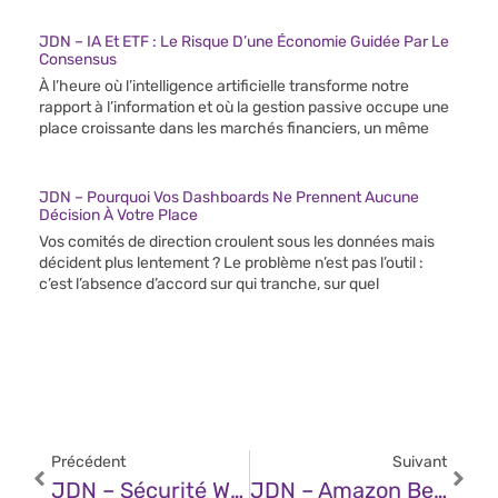
JDN – IA Et ETF : Le Risque D’une Économie Guidée Par Le
Consensus
À l’heure où l’intelligence artificielle transforme notre
rapport à l’information et où la gestion passive occupe une
place croissante dans les marchés financiers, un même
JDN – Pourquoi Vos Dashboards Ne Prennent Aucune
Décision À Votre Place
Vos comités de direction croulent sous les données mais
décident plus lentement ? Le problème n’est pas l’outil :
c’est l’absence d’accord sur qui tranche, sur quel
Précédent
Suivant
JDN – Sécurité Web : Quand Une Seule Clé Ouvre Tout
JDN – Amazon Bedrock Vs Google Vertex AI Vs Microsoft Azure : Google Cloud Se Détache Dans L’IA Générative