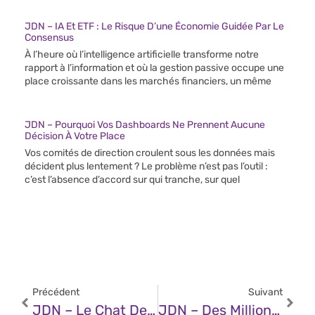
JDN – IA Et ETF : Le Risque D’une Économie Guidée Par Le
Consensus
À l’heure où l’intelligence artificielle transforme notre
rapport à l’information et où la gestion passive occupe une
place croissante dans les marchés financiers, un même
JDN – Pourquoi Vos Dashboards Ne Prennent Aucune
Décision À Votre Place
Vos comités de direction croulent sous les données mais
décident plus lentement ? Le problème n’est pas l’outil :
c’est l’absence d’accord sur qui tranche, sur quel
Précédent
Suivant
JDN – Le Chat De Mistral AI : L’innovation Européenne Qui Redéfinit L’interaction Avec L’IA
JDN – Des Millions D’agents IA Débarquent : Sommes-Nous Prêts ?