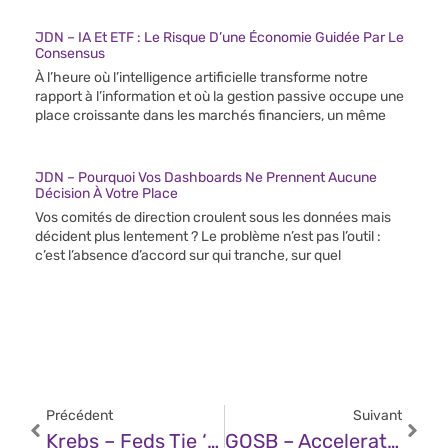
JDN – IA Et ETF : Le Risque D’une Économie Guidée Par Le
Consensus
À l’heure où l’intelligence artificielle transforme notre
rapport à l’information et où la gestion passive occupe une
place croissante dans les marchés financiers, un même
JDN – Pourquoi Vos Dashboards Ne Prennent Aucune
Décision À Votre Place
Vos comités de direction croulent sous les données mais
décident plus lentement ? Le problème n’est pas l’outil :
c’est l’absence d’accord sur qui tranche, sur quel
Précédent
Suivant
Krebs – Feds Tie ‘Scattered Spider’ Duo To $115M In Ransoms
GOSB – Accelerating Adoption Of AI For Cybersecurity At DEF CON 33