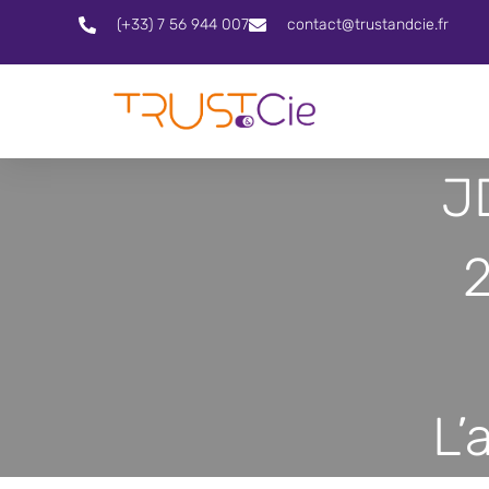
(+33) 7 56 944 007
contact@trustandcie.fr
J
2
L’