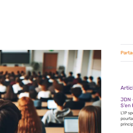
Parta
Arti
JDN 
S’en 
L’IP s
pourta
princip