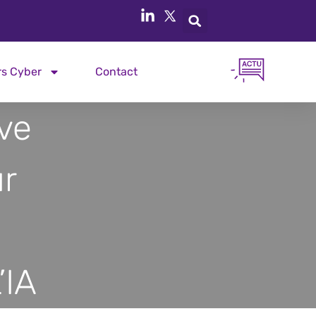
rs Cyber
Contact
ve
ur
’IA