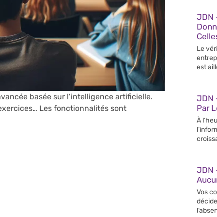
JDN 
Donn
Celle
Le vér
entrep
est ail
ncée basée sur l’intelligence artificielle.
JDN –
Par 
exercices… Les fonctionnalités sont
À l’heu
l’info
croiss
JDN 
Aucun
Vos co
décide
l’abse