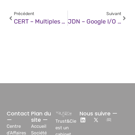
Précédent
Suivant
CERT – Multiples Vulnérabilités Dans Google Chrome (20 Mai 2026)
JDN – Google I/O : Toutes Les Annonces IA… Et Ce Qu’elles Disent De La Stratégie De Google
Contact
Plan du
Nous suivre —
—
site —
Trust&Cie
Centre
Accueil
est un
d’Affaires
Société
cabinet