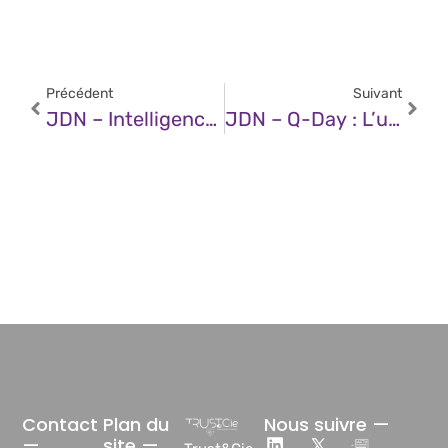
Précédent
Suivant
JDN – Intelligence Artificielle : Les Tendances Clés Pour Transformer Les Industries Et Renforcer La Compétitivité
JDN – Q-Day : L’ultimatum Quantique – Pourquoi La Cryptographie Post-Quantique Est Une Urgence
Contact
Plan du
Nous suivre —
—
site —