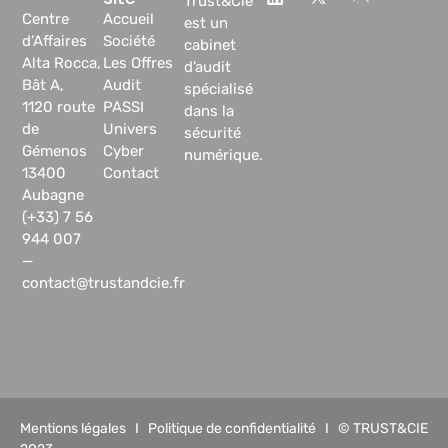
Trust&Cie
Centre
Accueil
est un
d’Affaires
Société
cabinet
Alta Rocca,
Les Offres
d’audit
Bât A,
Audit
spécialisé
1120 route
PASSI
dans la
de
Univers
sécurité
Gémenos
Cyber
numérique.
13400
Contact
Aubagne
(+33) 7 56
944 007
—
contact@trustandcie.fr
Mentions légales
I
Politique de confidentialité
I © TRUST&CIE