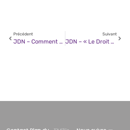
Précédent
Suivant
JDN – Comment Créer Son Agent IA Pour Automatiser Sa Veille Avec N8n
JDN – « Le Droit À Son Visage » : Quand Les Deepfakes Posent La Question Du Copyright Des Traits Humains