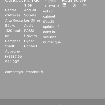
Contact
Plan du
Nous suivre —
—
site —
Trust&Cie
Centre
Accueil
est un
d’Affaires
Société
cabinet
Alta Rocca,
Les Offres
d’audit
Bât A,
Audit
spécialisé
1120 route
PASSI
dans la
de
Univers
sécurité
Gémenos
Cyber
numérique.
13400
Contact
Aubagne
(+33) 7 56
944 007
—
contact@trustandcie.fr