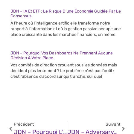
JDN – IA Et ETF : Le Risque D’une Économie Guidée Par Le
Consensus
À l’heure où l’intelligence artificielle transforme notre
rapport à l’information et où la gestion passive occupe une
place croissante dans les marchés financiers, un même
JDN – Pourquoi Vos Dashboards Ne Prennent Aucune
Décision À Votre Place
Vos comités de direction croulent sous les données mais
décident plus lentement ? Le problème n’est pas l’outil :
c’est l’absence d’accord sur qui tranche, sur quel
Précédent
Suivant
JDN – Pourquoi L’IA Explicable Est Incontournable En Conformité LCB-FT
JDN – Adversary-In-The-Middle : Quand Les Attaquants S’approprient Discrètement (et Facilement) Les E-Mails Professionnels