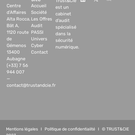
Trust&Cie
Centre
Accueil
est un
d’Affaires
Société
cabinet
Alta Rocca,
Les Offres
d’audit
Bât A,
Audit
spécialisé
1120 route
PASSI
dans la
de
Univers
sécurité
Gémenos
Cyber
numérique.
13400
Contact
Aubagne
(+33) 7 56
944 007
—
contact@trustandcie.fr
Mentions légales
I
Politique de confidentialité
I © TRUST&CIE