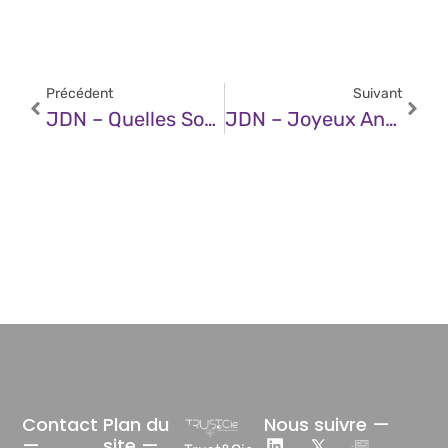
Précédent
Suivant
JDN – Quelles Sont Les Grandes Tendances Technologiques De La Sécurité Physique En 2025 ?
JDN – Joyeux Anniversaire, Active Directory !
Contact
Plan du
Nous suivre —
—
site —