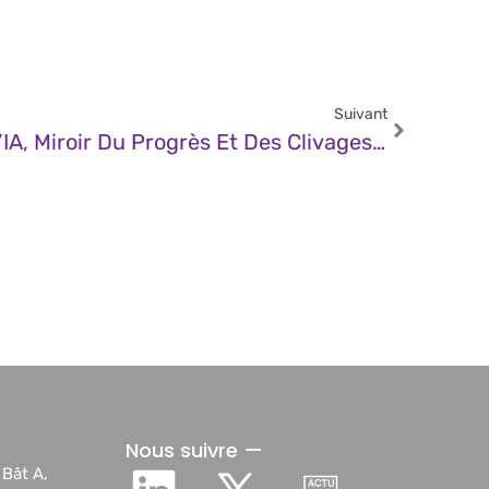
Suivant
JDN – VivaTech 2025 : L’IA, Miroir Du Progrès Et Des Clivages De Demain
Nous suivre —
 Bât A,