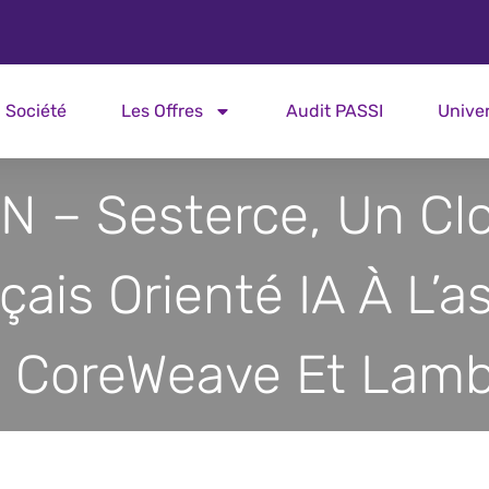
Société
Les Offres
Audit PASSI
Unive
N – Sesterce, Un Cl
çais Orienté IA À L’a
 CoreWeave Et Lam