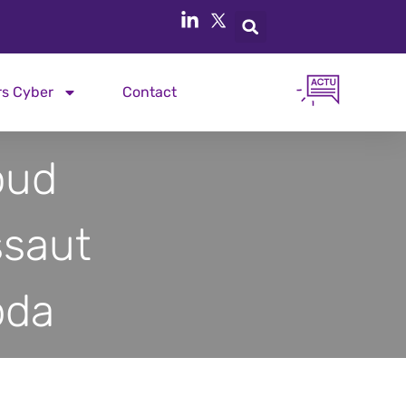
rs Cyber
Contact
oud
ssaut
bda