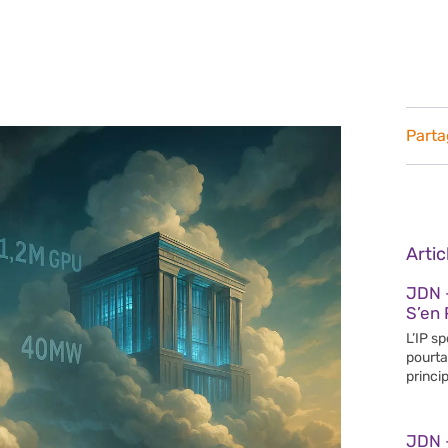
Parta
Arti
JDN 
S’en 
L’IP s
pourta
princip
JDN 