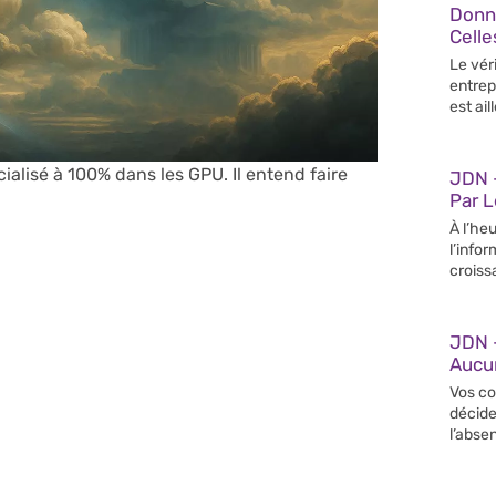
Donn
Celle
Le vér
entrep
est ail
cialisé à 100% dans les GPU. Il entend faire
JDN –
Par 
À l’heu
l’info
croiss
JDN 
Aucun
Vos co
décide
l’abse