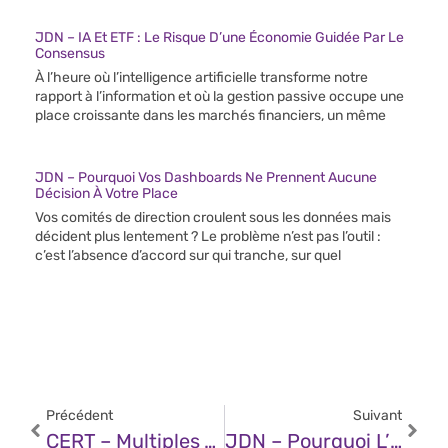
JDN – IA Et ETF : Le Risque D’une Économie Guidée Par Le
Consensus
À l’heure où l’intelligence artificielle transforme notre
rapport à l’information et où la gestion passive occupe une
place croissante dans les marchés financiers, un même
JDN – Pourquoi Vos Dashboards Ne Prennent Aucune
Décision À Votre Place
Vos comités de direction croulent sous les données mais
décident plus lentement ? Le problème n’est pas l’outil :
c’est l’absence d’accord sur qui tranche, sur quel
Précédent
Suivant
CERT – Multiples Vulnérabilités Dans Les Produits Microsoft (23 Octobre 2025)
JDN – Pourquoi L’IA Générative Rend L’apprentissage Des Mathématiques Plus Essentiel Que Jamais