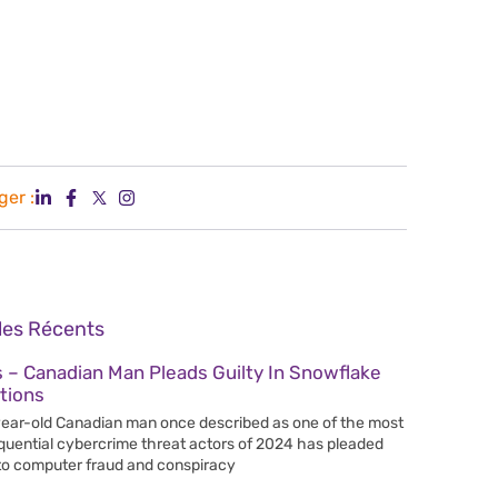
ger :
cles Récents
 – Canadian Man Pleads Guilty In Snowflake
tions
ear-old Canadian man once described as one of the most
uential cybercrime threat actors of 2024 has pleaded
 to computer fraud and conspiracy