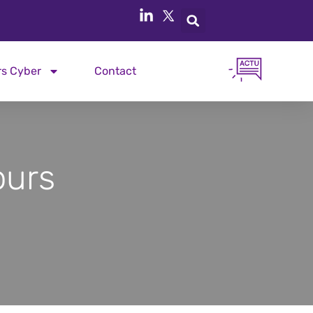
rs Cyber
Contact
ours