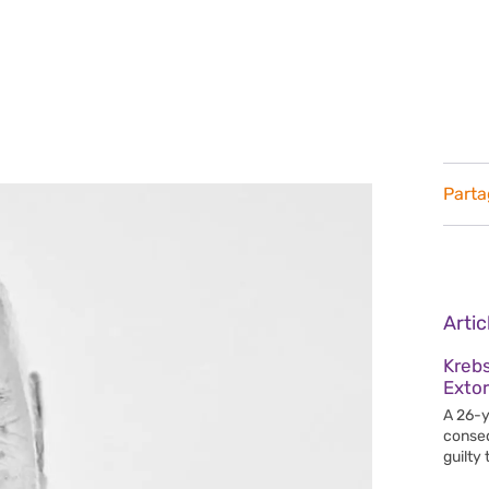
Parta
Arti
Krebs
Extor
A 26-y
conseq
guilty