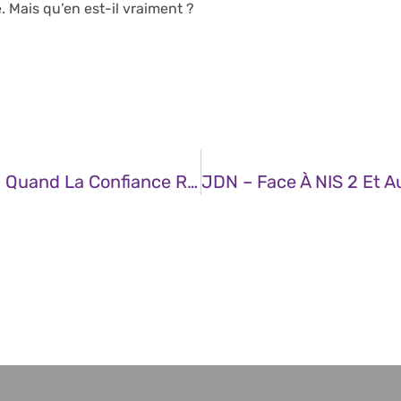
Mais qu’en est-il vraiment ?
JDN – Cybersécurité Et E-Commerce : Quand La Confiance Repose Sur La Vigilance Face Aux Vulnérabilités SQL Et XSS