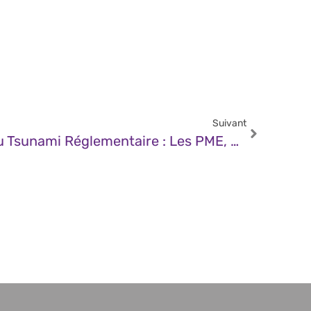
Suivant
JDN – Face À NIS 2 Et Au Tsunami Réglementaire : Les PME, Une Urgence Pour L’économie Française