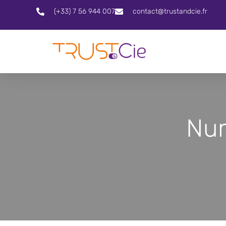
(+33) 7 56 944 007
contact@trustandcie.fr
Num