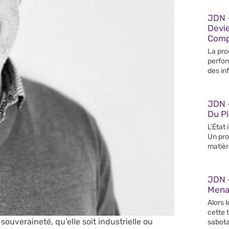
JDN –
Devi
Compé
La pro
perfor
des in
JDN 
Du Pl
L’État
Un pro
matièr
JDN 
Mena
Alors l
cette 
souveraineté, qu’elle soit industrielle ou
sabot