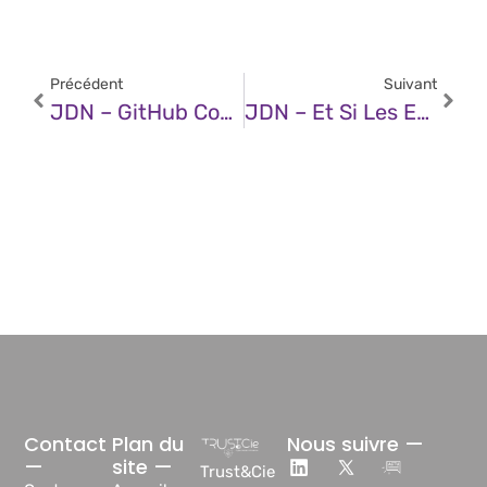
Précédent
Suivant
JDN – GitHub Copilot Vs Gemini Code Assist : Quel Est Le Meilleur Assistant De Code Par IA ?
JDN – Et Si Les Endpoints Devenaient Enfin Autonomes ?
Contact
Plan du
Nous suivre —
—
site —
Trust&Cie