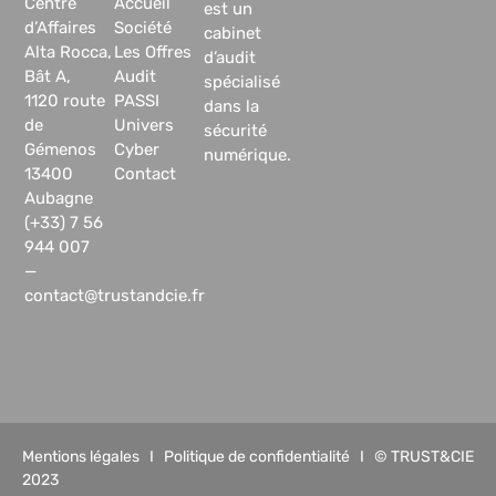
Centre
Accueil
est un
d’Affaires
Société
cabinet
Alta Rocca,
Les Offres
d’audit
Bât A,
Audit
spécialisé
1120 route
PASSI
dans la
de
Univers
sécurité
Gémenos
Cyber
numérique.
13400
Contact
Aubagne
(+33) 7 56
944 007
—
contact@trustandcie.fr
Mentions légales
I
Politique de confidentialité
I © TRUST&CIE
2023