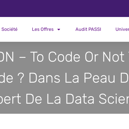
Société
Les Offres
Audit PASSI
Unive
DN – To Code Or Not 
de ? Dans La Peau D
pert De La Data Scie