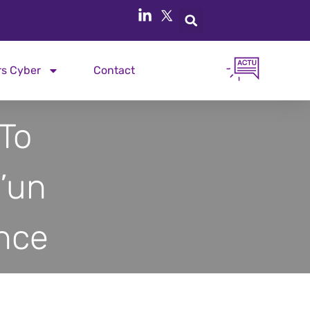
rs Cyber
Contact
To
’un
nce