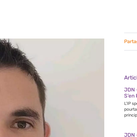
Parta
Arti
JDN 
S’en 
L’IP s
pourta
princip
JDN 