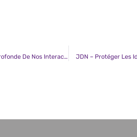
JDN – L’IA En 2025 : Une Révolution Profonde De Nos Interactions
JDN – Protéger Les Id