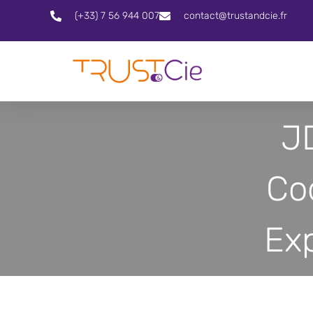
(+33) 7 56 944 007
contact@trustandcie.fr
J
Co
Ex