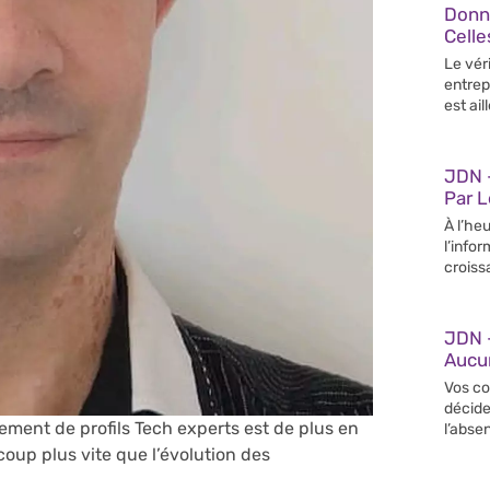
Donn
Celle
Le vér
entrep
est ail
JDN –
Par 
À l’heu
l’info
croiss
JDN 
Aucun
Vos co
décide
ement de profils Tech experts est de plus en
l’abse
oup plus vite que l’évolution des