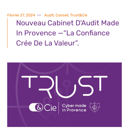
Février 27, 2024
Audit
,
Conseil
,
Trust&Cie
Nouveau Cabinet D'Audit Made
In Provence —“La Confiance
Crée De La Valeur”​.