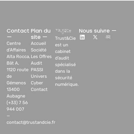
Contact
Plan du
Nous suivre —
—
site —
Trust&Cie
Centre
Accueil
est un
d’Affaires
Société
cabinet
Alta Rocca,
Les Offres
d’audit
Bât A,
Audit
spécialisé
1120 route
PASSI
dans la
de
Univers
sécurité
Gémenos
Cyber
numérique.
13400
Contact
Aubagne
(+33) 7 56
944 007
—
contact@trustandcie.fr