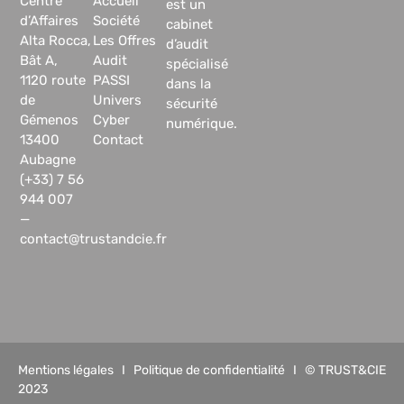
Centre
Accueil
est un
d’Affaires
Société
cabinet
Alta Rocca,
Les Offres
d’audit
Bât A,
Audit
spécialisé
1120 route
PASSI
dans la
de
Univers
sécurité
Gémenos
Cyber
numérique.
13400
Contact
Aubagne
(+33) 7 56
944 007
—
contact@trustandcie.fr
Mentions légales
I
Politique de confidentialité
I © TRUST&CIE
2023