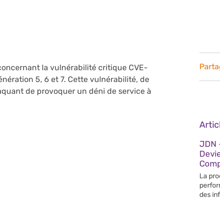
Parta
concernant la vulnérabilité critique CVE-
ration 5, 6 et 7. Cette vulnérabilité, de
taquant de provoquer un déni de service à
Arti
JDN –
Devi
Compé
La pro
perfor
des in