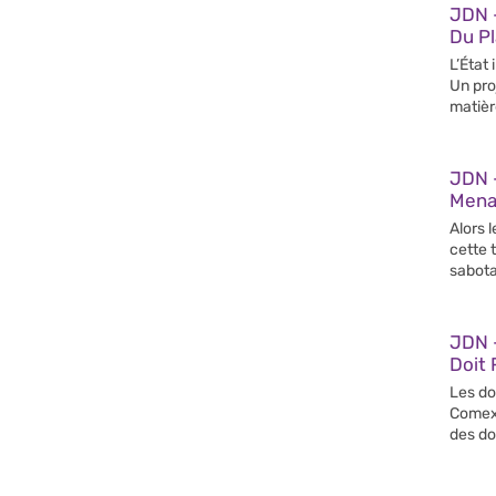
JDN 
Du Pl
L’État
Un pro
matièr
JDN 
Mena
Alors l
cette 
sabot
JDN 
Doit
Les do
Comex,
des do