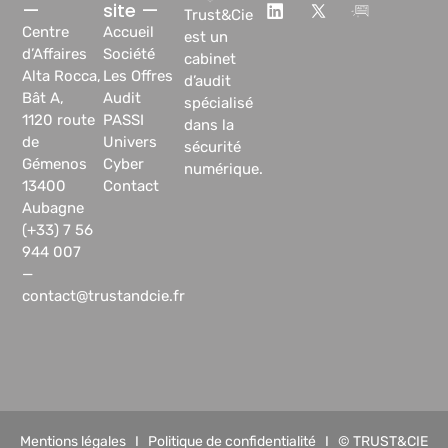
—
site —
Trust&Cie
Centre
Accueil
est un
d’Affaires
Société
cabinet
Alta Rocca,
Les Offres
d’audit
Bât A,
Audit
spécialisé
1120 route
PASSI
dans la
de
Univers
sécurité
Gémenos
Cyber
numérique.
13400
Contact
Aubagne
(+33) 7 56
944 007
—
contact@trustandcie.fr
Mentions légales
I
Politique de confidentialité
I © TRUST&CIE