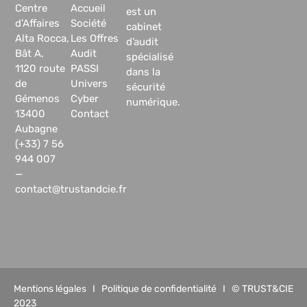
Centre
Accueil
est un
d’Affaires
Société
cabinet
Alta Rocca,
Les Offres
d’audit
Bât A,
Audit
spécialisé
1120 route
PASSI
dans la
de
Univers
sécurité
Gémenos
Cyber
numérique.
13400
Contact
Aubagne
(+33) 7 56
944 007
—
contact@trustandcie.fr
Mentions légales
I
Politique de confidentialité
I © TRUST&CIE
2023