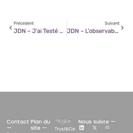
Précédent
Suivant
JDN – J’ai Testé Pour Vous COMET, Le Navigateur Boosté À L’IA De Perplexity
JDN – L’observabilité Intelligente : L’outil Critique Pour Assurer La Gestion Des Environnements Informatiques Hybrides
Contact
Plan du
Nous suivre —
—
site —
Trust&Cie