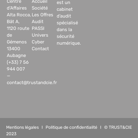
Centre
Accueil
est un
d’Affaires
Société
cabinet
Alta Rocca,
Les Offres
d’audit
Bât A,
Audit
spécialisé
1120 route
PASSI
dans la
de
Univers
sécurité
Gémenos
Cyber
numérique.
13400
Contact
Aubagne
(+33) 7 56
944 007
—
contact@trustandcie.fr
Mentions légales
I
Politique de confidentialité
I © TRUST&CIE
2023