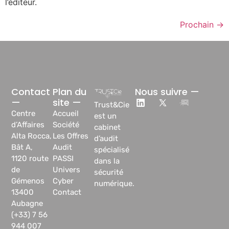
l’éditeur.
Prochain
→
Contact
Plan du
Nous suivre —
—
site —
Trust&Cie
Centre
Accueil
est un
d’Affaires
Société
cabinet
Alta Rocca,
Les Offres
d’audit
Bât A,
Audit
spécialisé
1120 route
PASSI
dans la
de
Univers
sécurité
Gémenos
Cyber
numérique.
13400
Contact
Aubagne
(+33) 7 56
944 007