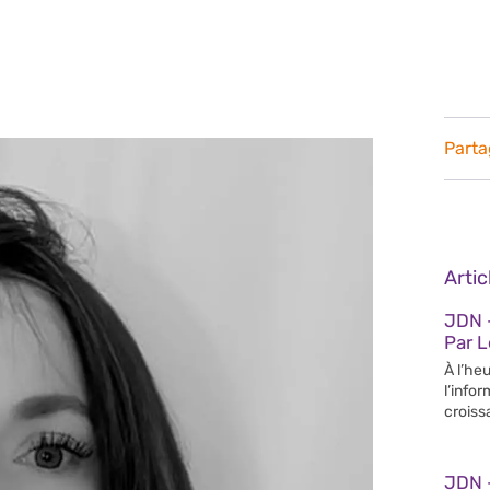
Parta
Arti
JDN –
Par 
À l’heu
l’info
croiss
JDN 