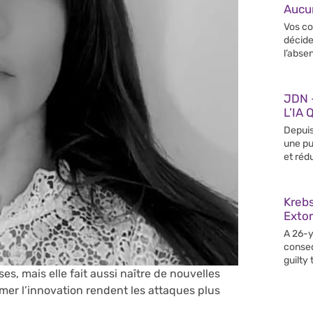
Aucun
Vos co
décide
l’abse
JDN –
L’IA 
Depuis
une pu
et rédu
Krebs
Extor
A 26-y
conseq
guilty
s, mais elle fait aussi naître de nouvelles
er l’innovation rendent les attaques plus