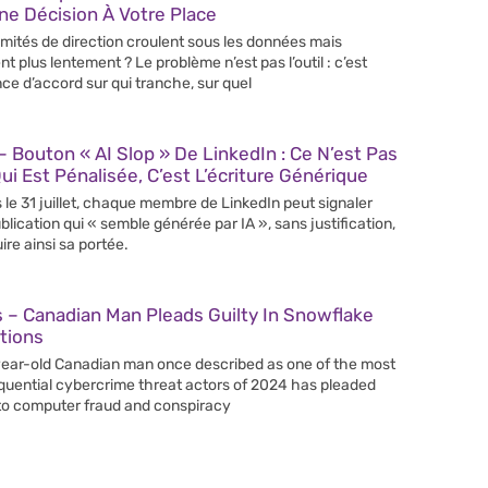
e Décision À Votre Place
mités de direction croulent sous les données mais
nt plus lentement ? Le problème n’est pas l’outil : c’est
nce d’accord sur qui tranche, sur quel
 Bouton « AI Slop » De LinkedIn : Ce N’est Pas
Qui Est Pénalisée, C’est L’écriture Générique
 le 31 juillet, chaque membre de LinkedIn peut signaler
blication qui « semble générée par IA », sans justification,
ire ainsi sa portée.
 – Canadian Man Pleads Guilty In Snowflake
tions
ear-old Canadian man once described as one of the most
uential cybercrime threat actors of 2024 has pleaded
 to computer fraud and conspiracy