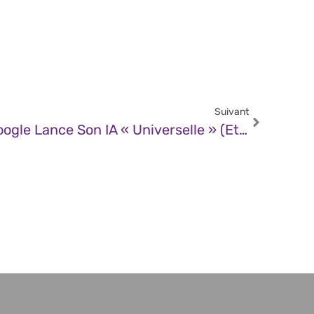
Suivant
JDN – Avec Gemini 3, Google Lance Son IA « Universelle » (et Fait Le Plein De Nouveautés)