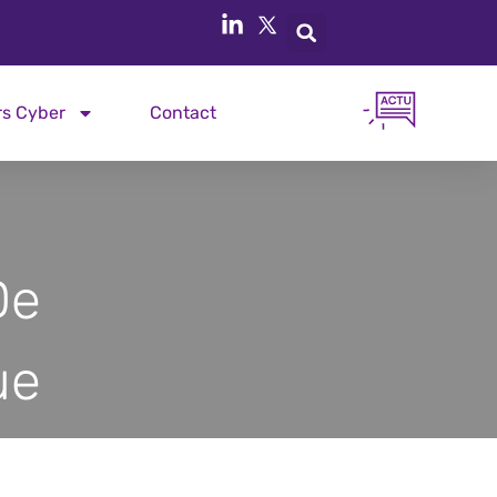
rs Cyber
Contact
De
ue