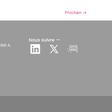
Prochain
→
Nous suivre —
 Bât A,