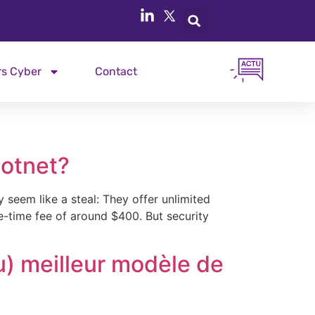
rs Cyber
Contact
Botnet?
 seem like a steal: They offer unlimited
e-time fee of around $400. But security
u) meilleur modèle de