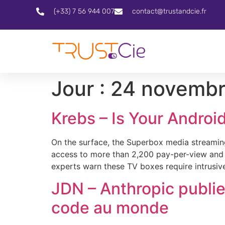
(+33) 7 56 944 007
contact@trustandcie.fr
Jour :
24 novembr
Krebs – Is Your Androi
On the surface, the Superbox media streaming 
access to more than 2,200 pay-per-view and st
experts warn these TV boxes require intrusiv
JDN – Anthropic publie
code au monde