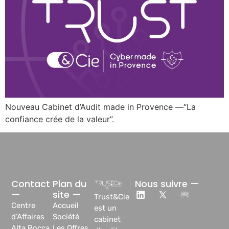
Nouveau Cabinet d’Audit made in Provence —“La
confiance crée de la valeur”​.
Contact
Plan du
Nous suivre —
—
site —
Trust&Cie
Centre
Accueil
est un
d’Affaires
Société
cabinet
Alta Rocca,
Les Offres