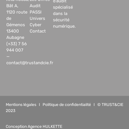
d’audit
Bât A,
Audit
spécialisé
1120 route
PASSI
dans la
de
Univers
sécurité
Gémenos
Cyber
numérique.
13400
Contact
Aubagne
(+33) 7 56
944 007
—
contact@trustandcie.fr
Mentions légales
I
Politique de confidentialité
I © TRUST&CIE
2023
Conception Agence HULKETTE