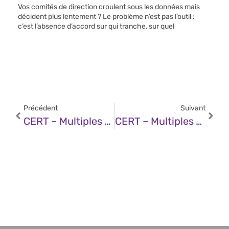
Vos comités de direction croulent sous les données mais
décident plus lentement ? Le problème n’est pas l’outil :
c’est l’absence d’accord sur qui tranche, sur quel
Précédent
Suivant
CERT – Multiples Vulnérabilités Dans Microsoft CBL Mariner (05 Décembre 2025)
CERT – Multiples Vulnérabilités Dans Le Noyau Linux De SUSE (05 Décembre 2025)