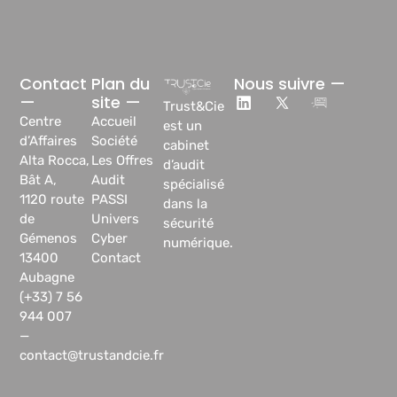
Contact
Plan du
Nous suivre —
—
site —
Trust&Cie
Centre
Accueil
est un
d’Affaires
Société
cabinet
Alta Rocca,
Les Offres
d’audit
Bât A,
Audit
spécialisé
1120 route
PASSI
dans la
de
Univers
sécurité
Gémenos
Cyber
numérique.
13400
Contact
Aubagne
(+33) 7 56
944 007
—
contact@trustandcie.fr