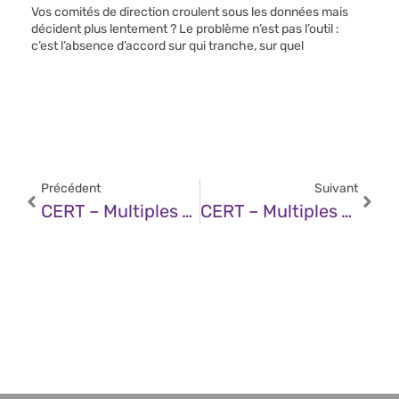
Vos comités de direction croulent sous les données mais
décident plus lentement ? Le problème n’est pas l’outil :
c’est l’absence d’accord sur qui tranche, sur quel
Précédent
Suivant
CERT – Multiples Vulnérabilités Dans Apache HTTP Server (05 Décembre 2025)
CERT – Multiples Vulnérabilités Dans Le Noyau Linux D’Ubuntu (05 Décembre 2025)