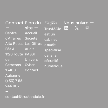
Contact
Plan du
Nous suivre —
—
site —
Trust&Cie
Centre
Accueil
est un
d’Affaires
Société
cabinet
Alta Rocca,
Les Offres
d’audit
Bât A,
Audit
spécialisé
1120 route
PASSI
dans la
de
Univers
sécurité
Gémenos
Cyber
numérique.
13400
Contact
Aubagne
(+33) 7 56
944 007
—
contact@trustandcie.fr