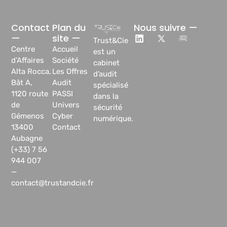
Contact
Plan du
Nous suivre —
—
site —
Trust&Cie
Centre
Accueil
est un
d’Affaires
Société
cabinet
Alta Rocca,
Les Offres
d’audit
Bât A,
Audit
spécialisé
1120 route
PASSI
dans la
de
Univers
sécurité
Gémenos
Cyber
numérique.
13400
Contact
Aubagne
(+33) 7 56
944 007
—
contact@trustandcie.fr