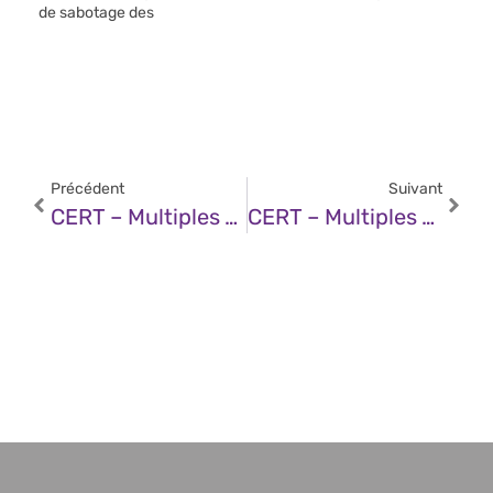
de sabotage des
Précédent
Suivant
CERT – Multiples Vulnérabilités Dans HPE Aruba Networking 501 Wireless Client Bridge (08 Janvier 2025)
CERT – Multiples Vulnérabilités Dans Les Produits Mozilla (08 Janvier 2025)