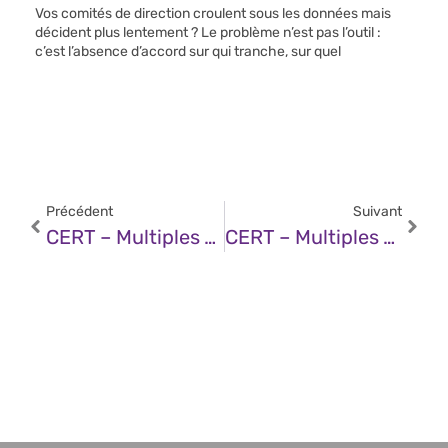
Vos comités de direction croulent sous les données mais
décident plus lentement ? Le problème n’est pas l’outil :
c’est l’absence d’accord sur qui tranche, sur quel
Précédent
Suivant
CERT – Multiples Vulnérabilités Dans Le Noyau Linux De SUSE (19 Décembre 2025)
CERT – Multiples Vulnérabilités Dans MongoDB Server (19 Décembre 2025)