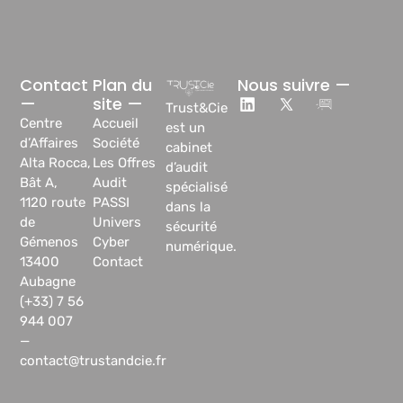
Contact
Plan du
Nous suivre —
—
site —
Trust&Cie
Centre
Accueil
est un
d’Affaires
Société
cabinet
Alta Rocca,
Les Offres
d’audit
Bât A,
Audit
spécialisé
1120 route
PASSI
dans la
de
Univers
sécurité
Gémenos
Cyber
numérique.
13400
Contact
Aubagne
(+33) 7 56
944 007
—
contact@trustandcie.fr