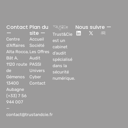
Contact
Plan du
Nous suivre —
—
site —
Trust&Cie
Centre
Accueil
est un
d’Affaires
Société
cabinet
Alta Rocca,
Les Offres
d’audit
Bât A,
Audit
spécialisé
1120 route
PASSI
dans la
de
Univers
sécurité
Gémenos
Cyber
numérique.
13400
Contact
Aubagne
(+33) 7 56
944 007
—
contact@trustandcie.fr