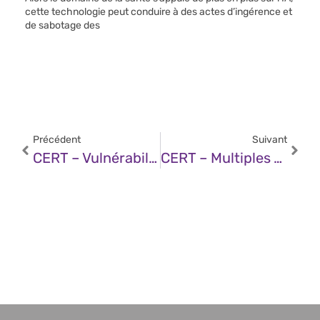
cette technologie peut conduire à des actes d’ingérence et
de sabotage des
Précédent
Suivant
CERT – Vulnérabilité Dans Centreon Web (22 Novembre 2024)
CERT – Multiples Vulnérabilités Dans Le Noyau Linux D’Ubuntu (22 Novembre 2024)