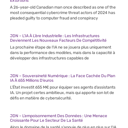
Extortions
A 26-year-old Canadian man once described as one of the
most consequential cybercrime threat actors of 2024 has
pleaded guilty to computer fraud and conspiracy
JDN – L’IA À L’ère Industrielle : Les Infrastructures
Deviennent Les Nouveaux Facteurs De Compétitivité
La prochaine étape de l’IA ne se jouera plus uniquement
dans la performance des modèles, mais dans la capacité à
développer des infrastructures capables de
JDN – Souveraineté Numérique : La Face Cachée Du Plan
IA À 655 Millions D’euros
L’État investit 655 M€ pour équiper ses agents d’assistants
IA. Un projet certes ambitieux, mais qui apporte son lot de
défis en matière de cybersécurité.
JDN – L’empoisonnement Des Données : Une Menace
Croissante Pour Le Secteur De La Santé
Alors le domaine de la santé s’appuie de plus en plus sur l’IA,