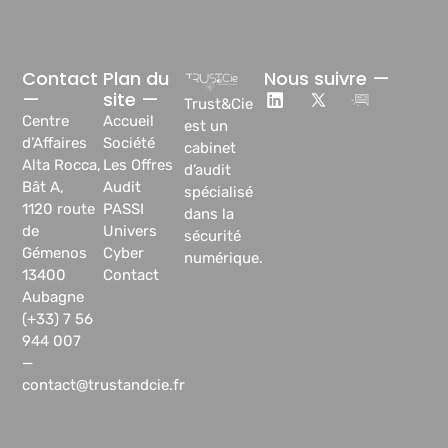
Contact
Plan du
Nous suivre —
—
site —
Trust&Cie
Centre
Accueil
est un
d’Affaires
Société
cabinet
Alta Rocca,
Les Offres
d’audit
Bât A,
Audit
spécialisé
1120 route
PASSI
dans la
de
Univers
sécurité
Gémenos
Cyber
numérique.
13400
Contact
Aubagne
(+33) 7 56
944 007
—
contact@trustandcie.fr