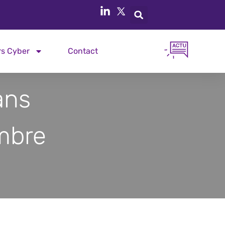
rs Cyber
Contact
ans
mbre