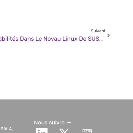
Suivant
CERT – Multiples Vulnérabilités Dans Le Noyau Linux De SUSE (22 Novembre 2024)
Nous suivre —
 Bât A,