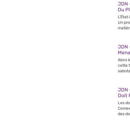
JDN 
Du Pl
L’État
Un pro
matièr
JDN 
Mena
Alors l
cette 
sabot
JDN 
Doit
Les do
Comex,
des do