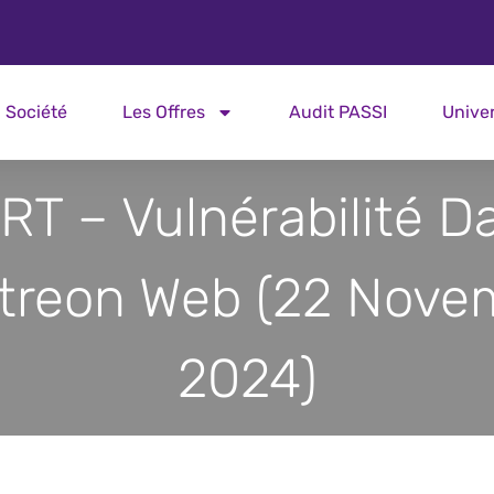
Société
Les Offres
Audit PASSI
Unive
RT – Vulnérabilité D
treon Web (22 Nove
2024)