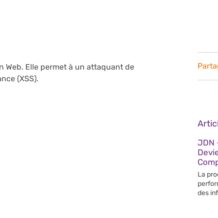
Parta
n Web. Elle permet à un attaquant de
ance (XSS).
Arti
JDN –
Devi
Compé
La pro
perfor
des in